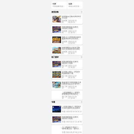
卡牌
仙侠
卡牌战略对战PK吧
体验活色生香的仙侠世界
游戏攻略
原神最新兑换码2023年2
月16日
游戏教
2023-02-15
程
18:29:11
地铁跑酷最新兑换码
2023永久有效
游戏教
2022-12-27
程
11:30:42
咸鱼之王100连抽兑换码
最新2022年12月21日更
新
游戏教
2022-12-21
程
10:52:04
地铁跑酷双旦版本兑换
码大全2022年12月20日
游戏教
2022-12-21
程
10:49:47
热门测评
地铁跑酷最新兑换码
2023永久有效
热门测
2022-12-27
评
11:30:42
太空狼人格斗（内置存
档)最新版下载
热门测
2022-12-07
评
09:42:30
最新推荐卡牌GM版手游
河图寻仙记元宇宙GM工
具11月25日首发上
热门测
2022-11-25
评
17:33:52
《甜甜圈魔王》游戏怎
样能够获得更高的分
数？
热门测
2021-07-14
评
17:44:30
专题
《创造与魔法》2023年2
月16日最新礼包兑换码
专题
2023-02-15 18:31:17
地铁跑酷最新兑换码
2023永久有效
专题
2022-12-27 11:30:42
八门神器bt手游盒子：
520专属活动，返利大狂
欢
专题
2022-05-20 18:17:01