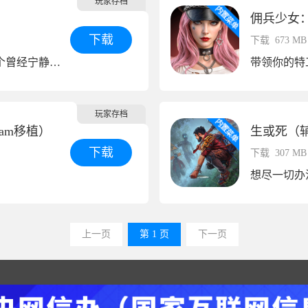
玩家存档
佣兵少女
下载
下载
673 MB
欢迎来到寂静救援——一个曾经宁静祥和的小镇，如今却被怪物吞噬。
玩家存档
am移植）
生或死（
下载
下载
307 MB
！
想尽一切办
上一页
第 1 页
下一页