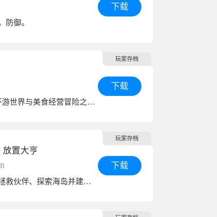
下载
。防御。
玩家存档
下载
1展开您的环游世界与美食经营冒险之旅！
玩家存档
：放置大亨
下载
MB
采集建造、拯救伙伴、探索海岛并建造你的海岛帝国！