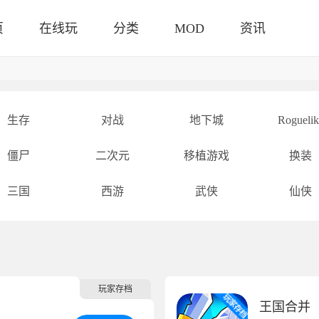
页
在线玩
分类
MOD
资讯
生存
对战
地下城
Roguelik
僵尸
二次元
移植游戏
换装
三国
西游
武侠
仙侠
玩家存档
王国合并