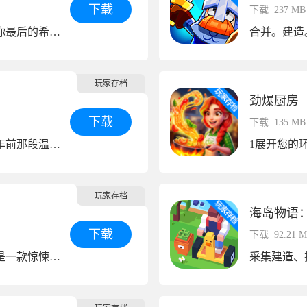
下载
下载
237 MB
世界已沦陷于亡灵之手。你最后的希望是一座小型移动防御塔——而且它随时可以扩建。
合并。建造
玩家存档
劲爆厨房
下载
下载
135 MB
每一处细节，都重现千禧年前那段温柔的旧时光。
玩家存档
海岛物语
下载
下载
92.21 
《神秘房间：少女生存》是一款惊悚恐怖冒险游戏，你将扮演一名被困在神秘莫测的房子里的女学生。