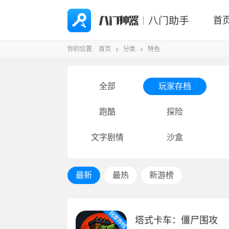
首
你的位置:
首页
分类
特色
全部
玩家存档
跑酷
探险
文字剧情
沙盒
最新
最热
新游榜
塔式卡车：僵尸围攻