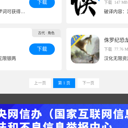
下载
下载
147 MB
兑换香火处，选择任意托梦词可获得大量香火!
破译内容：
古代
· 角色
侏罗纪恐
下载
下载
77.76 
无限银两
汉化无限资
上一页
第 1 页
下一页