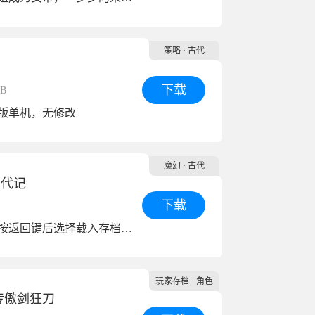
策略
· 古代
下载
MB
版单机，无修改
魔幻
· 古代
历代记
下载
进入游戏内按返回键后选择载入存档即可解锁所有关卡
玩家存档
· 角色
传傲剑狂刀