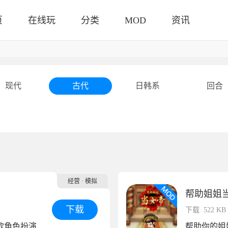
页
在线玩
分类
MOD
资讯
现代
古代
日韩系
回合
经营
· 模拟
帮助姐姐
下载
下载
522 KB
《回到古代当帝王》是一款角色扮演类的RPG小游戏