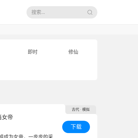
即时
修仙
古代
· 模拟
当女帝
下载
帮助你的姐姐成为女帝，一步步的采用各种的手段和道具，提升各方面的数值获得支持和关注，最后成为女帝。