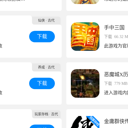
仙侠
· 古代
手中三国
下载
下载
66.32 
改
此游戏为官
养成
· 古代
恶魔城X
下载
下载
779 MB
改
玩家存档
· 古代
金庸群侠